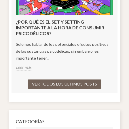
¿POR QUÉ ES EL SET Y SETTING
¿Cu
IMPORTANTE A LA HORA DE CONSUMIR
Es
PSICODÉLICOS?
El 
Solemos hablar de los potenciales efectos positivos
 de
imp
de las sustancias psicodélicas, sin embargo, es
los 
importante tener...
Lee
Leer más
VER TODOS LOS ÚLTIMOS POSTS
CATEGORÍAS